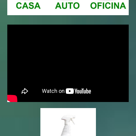
¿PORQUE MI GATO NO USA SU ARENERO?
AVISO PRIVACIDAD
¿QUÉ NO DEBE COMER MI PERRO EN NINGÚN
CV_FUENTES
MOMENTO?